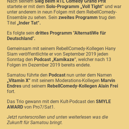
Nach seinem
Sieg beim RTL Comedy Grand Prix
startete er mit dem
Solo-Programm „Voll Tight“
und war
unter anderem in neun Folgen mit dem RebellComedy-
Ensemble zu sehen. Sein
zweites Programm
trug den
Titel
„Inder Tat“.
Es folgte sein
drittes Programm "AlternatiWe für
Deutschland".
Gemeinsam mit seinem RebellComedy-Kollegen Hany
Siam veröffentlichte er von September 2019 jeden
Sonntag den
Podcast „Kamikaze
“, welcher nach 13
Folgen im Dezember 2019 bereits endete.
Samatou führte den
Podcast
nun unter dem Namen
„Vitamin X“
mit seinem Moderations-Kollegen
Marvin
Endres
und seinem
RebellComedy-Kollegen Alain Frei
fort.
Das Trio gewann mit dem Kult-Podcast den
SMYLE
AWARD
von Pro7/Sat1.
Jetzt runterscrollen und unten weiterlesen was die
Zukunft für Samatou bringt.